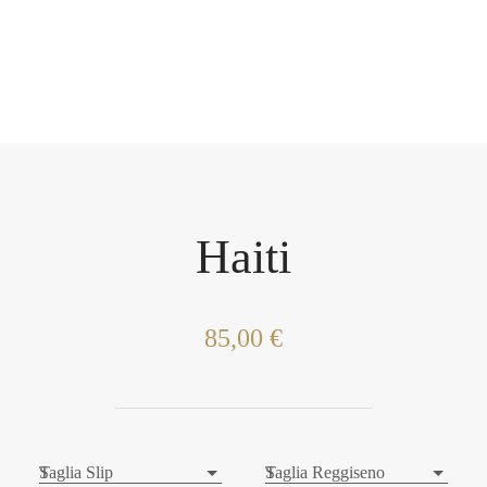
Haiti
85,00 €
S
Taglia Slip
S
Taglia Reggiseno